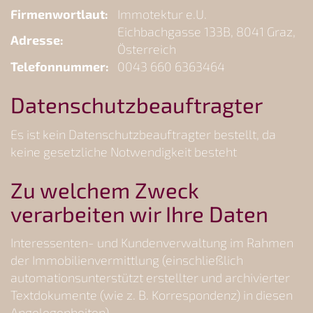
Firmenwortlaut:
Immotektur e.U.
Eichbachgasse 133B, 8041 Graz,
Adresse:
Österreich
Telefonnummer:
0043 660 6363464
Datenschutzbeauftragter
Es ist kein Datenschutzbeauftragter bestellt, da
keine gesetzliche Notwendigkeit besteht
Zu welchem Zweck
verarbeiten wir Ihre Daten
Interessenten- und Kundenverwaltung im Rahmen
der Immobilienvermittlung (einschließlich
automationsunterstützt erstellter und archivierter
Textdokumente (wie z. B. Korrespondenz) in diesen
Angelegenheiten)