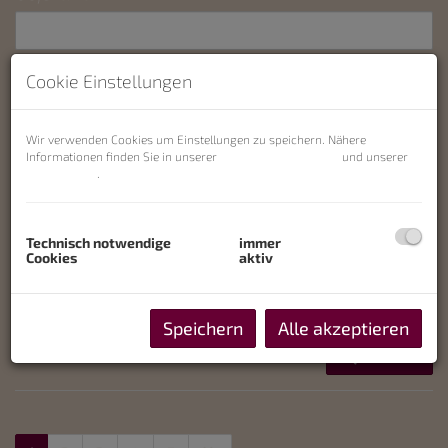
Preis
Cookie Einstellungen
-
Wir verwenden Cookies um Einstellungen zu speichern. Nähere
Zimmer
Informationen finden Sie in unserer
Datenschutzerklärung
und unserer
Cookie Policy
.
-
Wohnfläche (von/bis)
Technisch notwendige
immer
Cookies
aktiv
-
Weitere Suchoptionen
Speichern
Alle akzeptieren
Filter zurücksetzen
Suchen