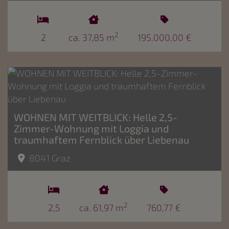
2
2
ca. 37,85 m
195.000,00 €
WOHNEN MIT WEITBLICK: Helle 2,5-
Zimmer-Wohnung mit Loggia und
traumhaftem Fernblick über Liebenau
8041 Graz
2
2,5
ca. 61,97 m
760,77 €