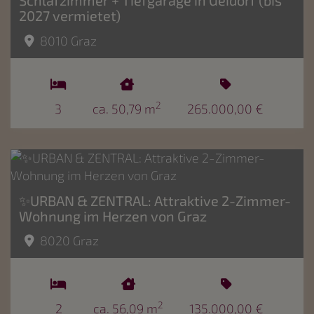
Schlafzimmer + Tiefgarage in Geidorf (bis
2027 vermietet)
8010 Graz
2
3
ca. 50,79 m
265.000,00 €
✨URBAN & ZENTRAL: Attraktive 2-Zimmer-
Wohnung im Herzen von Graz
8020 Graz
2
2
ca. 56,09 m
135.000,00 €