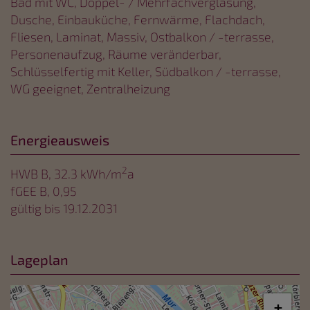
Bad mit WC
Doppel- / Mehrfachverglasung
Dusche
Einbauküche
Fernwärme
Flachdach
Fliesen
Laminat
Massiv
Ostbalkon / -terrasse
Personenaufzug
Räume veränderbar
Schlüsselfertig mit Keller
Südbalkon / -terrasse
WG geeignet
Zentralheizung
Energieausweis
2
HWB
B, 32.3 kWh/m
a
fGEE
B, 0,95
gültig bis
19.12.2031
Lageplan
+