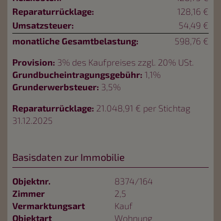
Reparaturrücklage:
128,16 €
Umsatzsteuer:
54,49 €
monatliche Gesamtbelastung:
598,76 €
Provision:
3% des Kaufpreises zzgl. 20% USt.
Grundbucheintragungsgebühr:
1,1%
Grunderwerbsteuer:
3,5%
Reparaturrücklage:
21.048,91 € per Stichtag
31.12.2025
Basisdaten zur Immobilie
Objektnr.
8374/164
Zimmer
2,5
Vermarktungsart
Kauf
Objektart
Wohnung