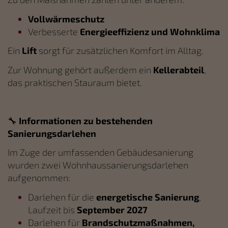
Vollw
ärmeschutz
Verbesserte
Energieeffizienz und Wohnklima
Ein
Lift
sorgt für zusätzlichen Komfort im Alltag.
Zur Wohnung geh
ö
rt außerdem ein
Kellerabteil
,
das praktischen Stauraum bietet.
🔧
Informationen zu bestehenden
Sanierungsdarlehen
Im Zuge der umfassenden Gebäudesanierung
wurden zwei Wohnhaussanierungsdarlehen
aufgenommen:
Darlehen für die
energetische Sanierung
,
Laufzeit bis
September 2027
Darlehen für
Brandschutzmaßnahmen,