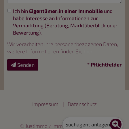
Ich bin
Eigentümer:in einer Immobilie
und
habe Interesse an Informationen zur
Vermarktung (Beratung, Marktüberblick oder
Bewertung).
Wir verarbeiten Ihre personenbezogenen Daten,
weitere Informationen finden Sie
hier
.
* Pflichtfelder
Senden
Impressum
|
Datenschutz
Suchagent anlegen
©
Justimmo / Immobiliensoftware
und