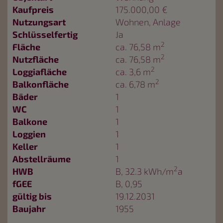
Kaufpreis
175.000,00 €
Nutzungsart
Wohnen
Anlage
Schlüsselfertig
Ja
2
Fläche
ca. 76,58 m
2
Nutzfläche
ca. 76,58 m
2
Loggiafläche
ca. 3,6 m
2
Balkonfläche
ca. 6,78 m
Bäder
1
WC
1
Balkone
1
Loggien
1
Keller
1
Abstellräume
1
2
HWB
B, 32.3 kWh/m
a
fGEE
B, 0,95
gültig bis
19.12.2031
Baujahr
1955