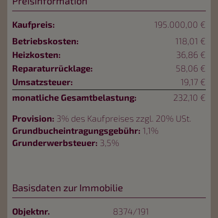
Preisinformation
Kaufpreis:
195.000,00 €
Betriebskosten:
118,01 €
Heizkosten:
36,86 €
Reparaturrücklage:
58,06 €
Umsatzsteuer:
19,17 €
monatliche Gesamtbelastung:
232,10 €
Provision:
3% des Kaufpreises zzgl. 20% USt.
Grundbucheintragungsgebühr:
1,1%
Grunderwerbsteuer:
3,5%
Basisdaten zur Immobilie
Objektnr.
8374/191