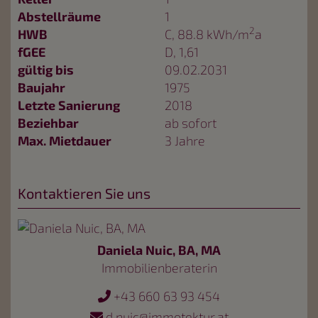
Abstellräume
1
2
HWB
C, 88.8 kWh/m
a
fGEE
D, 1,61
gültig bis
09.02.2031
Baujahr
1975
Letzte Sanierung
2018
Beziehbar
ab sofort
Max. Mietdauer
3 Jahre
Kontaktieren Sie uns
Daniela Nuic, BA, MA
Immobilienberaterin
+43 660 63 93 454
d.nuic@immotektur.at