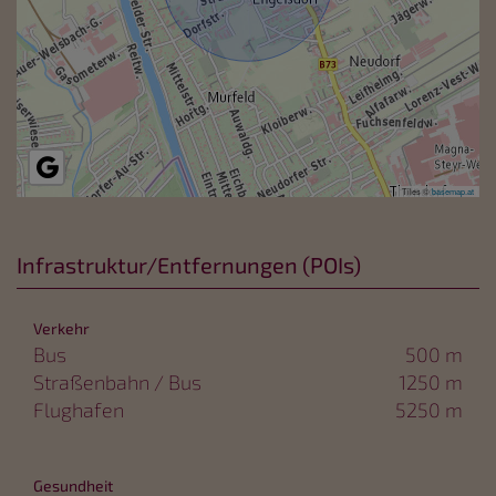
Tiles ©
basemap.at
Infrastruktur/Entfernungen (POIs)
Verkehr
Bus
500 m
Straßenbahn / Bus
1250 m
Flughafen
5250 m
Gesundheit