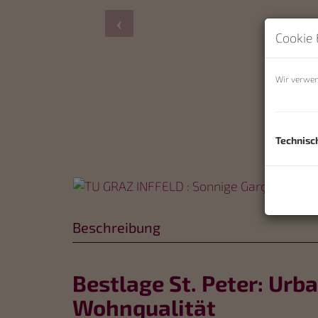
Cookie 
Wir verwen
Datenschut
Technisc
Beschreibung
Bestlage St. Peter: Urban
Wohnqualität