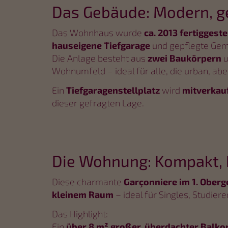
Das Gebäude: Modern, g
Das Wohnhaus wurde
ca. 2013 fertiggeste
hauseigene Tiefgarage
und gepflegte Gem
Die Anlage besteht aus
zwei Baukörpern
u
Wohnumfeld – ideal für alle, die urban, a
Ein
Tiefgaragenstellplatz
wird
mitverkau
dieser gefragten Lage.
Die Wohnung: Kompakt, 
Diese charmante
Garçonniere im 1. Ober
kleinem Raum
– ideal für Singles, Studier
Das Highlight:
Ein
über 8 m² großer, überdachter Balko