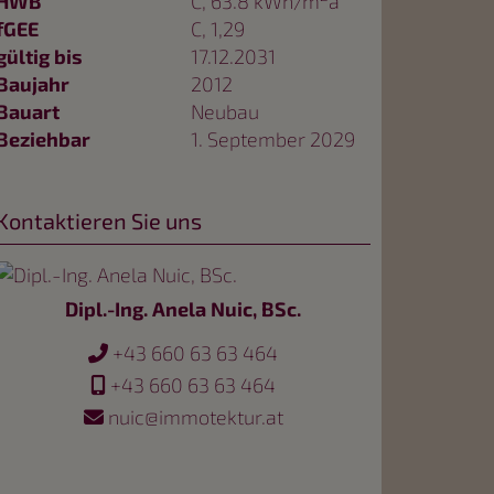
HWB
C, 63.8 kWh/m
a
fGEE
C, 1,29
gültig bis
17.12.2031
Baujahr
2012
Bauart
Neubau
Beziehbar
1. September 2029
Kontaktieren Sie uns
Dipl.-Ing. Anela Nuic, BSc.
+43 660 63 63 464
+43 660 63 63 464
nuic@immotektur.at