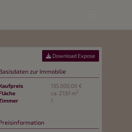
Navigation anz
Download Expose
Basisdaten zur Immobilie
Kaufpreis
135.000,00 €
2
Fläche
ca. 27,61 m
Zimmer
1
Preisinformation