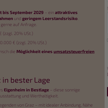
et bis September 2029
– ein
attraktives
nahmen
und
geringem Leerstandsrisiko
.
e gerne auf Anfrage.
 (zzgl. 20% USt.)
0.000 € (zzgl. 20% USt.)
nsch die
Möglichkeit eines
umsatzsteuerfreien
 in bester Lage
es
Eigenheim in Bestlage
– diese sonnige
usstattung und Werthaltigkeit.
genden von Graz – mit idealer Anbindung, Nähe