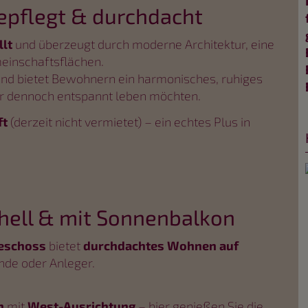
epflegt & durchdacht
llt
und überzeugt durch moderne Architektur, eine
einschaftsflächen.
nd bietet Bewohnern ein harmonisches, ruhiges
ber dennoch entspannt leben möchten.
ft
(derzeit nicht vermietet) – ein echtes Plus in
hell & mit Sonnenbalkon
geschoss
bietet
durchdachtes Wohnen auf
ende oder Anleger.
n
mit
West-Ausrichtung
– hier genießen Sie die