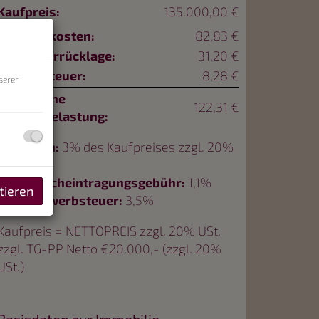
Kaufpreis:
135.000,00 €
Betriebskosten:
82,83 €
Reparaturrücklage:
31,20 €
Umsatzsteuer:
8,28 €
serer
monatliche
122,31 €
Gesamtbelastung:
Provision:
3% des Kaufpreises zzgl. 20%
USt.
Grundbucheintragungsgebühr:
1,1%
tieren
Grunderwerbsteuer:
3,5%
Kaufpreis = NETTOPREIS zzgl. 20% USt.
zzgl. TG-PP Netto €20.000,- (zzgl. 20%
USt.)