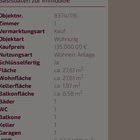
Basisdaten zur Immobilie
Objektnr.
8374/116
Zimmer
1
Vermarktungsart
Kauf
Objektart
Wohnung
Kaufpreis
135.000,00 €
Nutzungsart
Wohnen
Anlage
Schlüsselfertig
Ja
2
Fläche
ca. 27,61 m
2
Wohnfläche
ca. 27,61 m
2
Kellerfläche
ca. 1,97 m
2
Balkonfläche
ca. 8,58 m
Bäder
1
WC
1
Balkone
1
Keller
1
Garagen
1
2