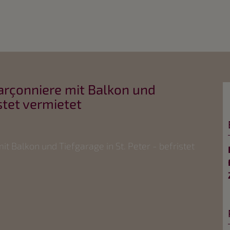
arçonniere mit Balkon und
istet vermietet