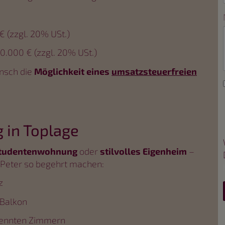
 (zzgl. 20% USt.)
0.000 € (zzgl. 20% USt.)
nsch die
Möglichkeit eines
umsatzsteuerfreien
 in Toplage
Studentenwohnung
oder
stilvolles Eigenheim
–
t. Peter so begehrt machen:
z
 Balkon
rennten Zimmern