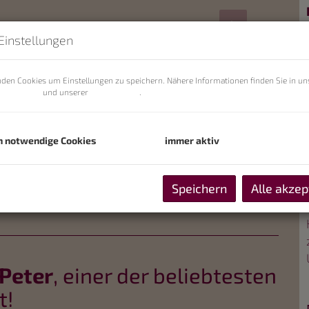
Einstellungen
den Cookies um Einstellungen zu speichern. Nähere Informationen finden Sie in un
zerklärung
und unserer
Cookie Policy
.
h notwendige Cookies
immer aktiv
Speichern
Alle akzep
 Peter
, einer der beliebtesten
t!