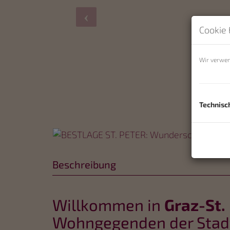
Cookie 
Wir verwen
Datenschut
Technisc
Beschreibung
Willkommen in
Graz-St.
Wohngegenden der Stad