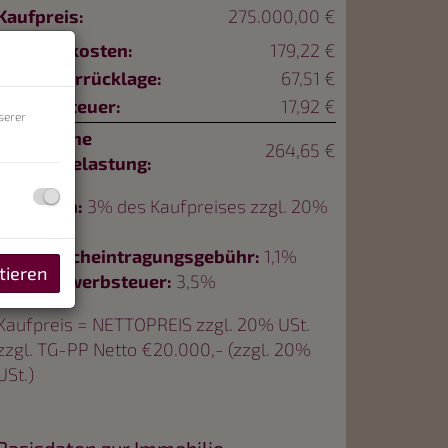
Kaufpreis:
275.000,00 €
Betriebskosten:
179,22 €
Reparaturrücklage:
67,51 €
Umsatzsteuer:
17,92 €
serer
monatliche
264,65 €
Gesamtbelastung:
Provision:
3% des Kaufpreises zzgl. 20%
USt.
Grundbucheintragungsgebühr:
1,1%
tieren
Grunderwerbsteuer:
3,5%
Kaufpreis = NETTOPREIS zzgl. 20% USt.
zzgl. TG-PP Netto €20.000,- (zzgl. 20%
USt.)