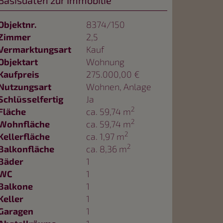
Basisdaten zur Immobilie
Objektnr.
8374/150
Zimmer
2,5
Vermarktungsart
Kauf
Objektart
Wohnung
Kaufpreis
275.000,00 €
Nutzungsart
Wohnen
Anlage
Schlüsselfertig
Ja
2
Fläche
ca. 59,74 m
2
Wohnfläche
ca. 59,74 m
2
Kellerfläche
ca. 1,97 m
2
Balkonfläche
ca. 8,36 m
Bäder
1
WC
1
Balkone
1
Keller
1
Garagen
1