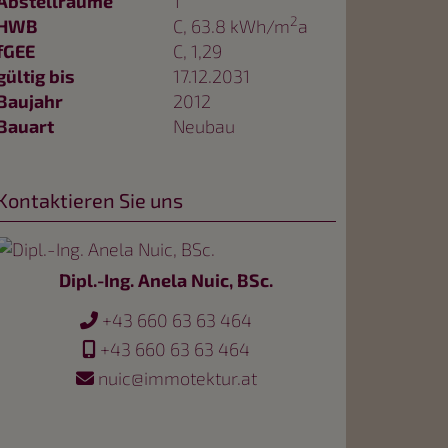
Abstellräume
1
2
HWB
C, 63.8 kWh/m
a
fGEE
C, 1,29
gültig bis
17.12.2031
Baujahr
2012
Bauart
Neubau
Kontaktieren Sie uns
Dipl.-Ing. Anela Nuic, BSc.
+43 660 63 63 464
+43 660 63 63 464
nuic@immotektur.at