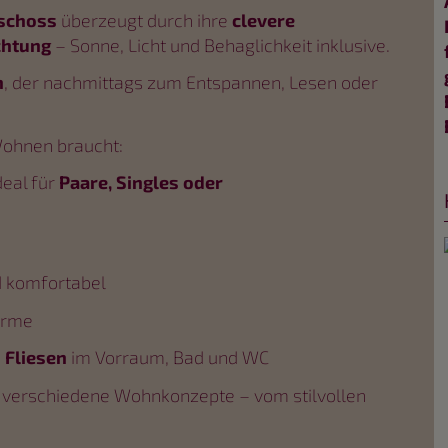
schoss
überzeugt durch ihre
clevere
chtung
– Sonne, Licht und Behaglichkeit inklusive.
n
, der nachmittags zum Entspannen, Lesen oder
Wohnen braucht:
deal für
Paare, Singles oder
d komfortabel
ärme
,
Fliesen
im Vorraum, Bad und WC
t verschiedene Wohnkonzepte – vom stilvollen