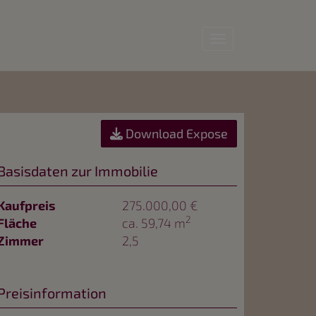
Navigation anz
Download Expose
Basisdaten zur Immobilie
Kaufpreis
275.000,00 €
2
Fläche
ca. 59,74 m
Zimmer
2,5
Preisinformation