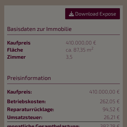
Download Expose
Basisdaten zur Immobilie
Kaufpreis
410.000,00 €
2
Fläche
ca. 87,35 m
Zimmer
3,5
Preisinformation
Kaufpreis:
410.000,00 €
Betriebskosten:
262,05 €
Reparaturrücklage:
94,52 €
Umsatzsteuer:
26,21 €
monatliche Gesamtbelastung:
382,78 €