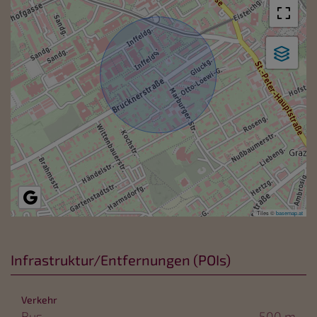
Tiles ©
basemap.at
Infrastruktur/Entfernungen (POIs)
Verkehr
Bus
500 m